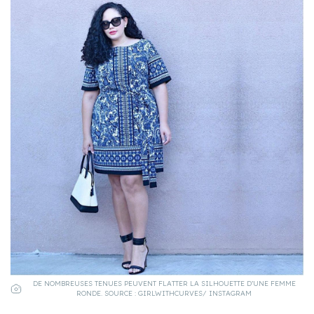
DE NOMBREUSES TENUES PEUVENT FLATTER LA SILHOUETTE D’UNE FEMME
RONDE. SOURCE : GIRLWITHCURVES/ INSTAGRAM