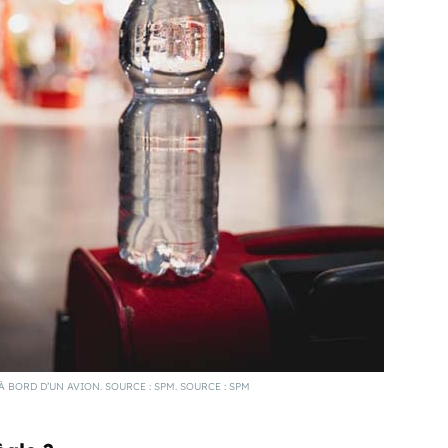
 BORD D’UN AVION. SOURCE : SPM. SOURCE : SPM