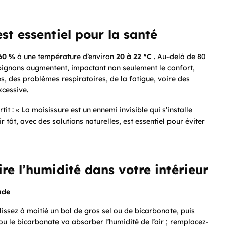
st essentiel pour la santé
 60 %
à une température d’environ
20 à 22 °C
. Au-delà de 80
pignons augmentent, impactant non seulement le confort,
, des problèmes respiratoires, de la fatigue, voire des
xcessive.
it : « La moisissure est un ennemi invisible qui s’installe
tôt, avec des solutions naturelles, est essentiel pour éviter
re l’humidité dans votre intérieur
ude
issez à moitié un bol de gros sel ou de bicarbonate, puis
 ou le bicarbonate va absorber l’humidité de l’air ; remplacez-