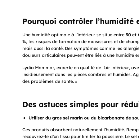
Pourquoi contrôler l’humidité e
Une humidité optimale à l’intérieur se situe entre
30 et
%, les risques de formation de moisissures et de cham
mais aussi la santé. Des symptômes comme les allergies
douleurs articulaires peuvent être liés à une humidité e
Lydia Mammar, experte en qualité de l’air intérieur, avert
insidieusement dans les pièces sombres et humides. Agir 
des problèmes de santé. »
Des astuces simples pour rédui
Utiliser du gros sel marin ou du bicarbonate de so
Ces produits absorbent naturellement l’humidité. Rempl
recouvrez-le d’un tissu pour limiter la poussière. Le sel