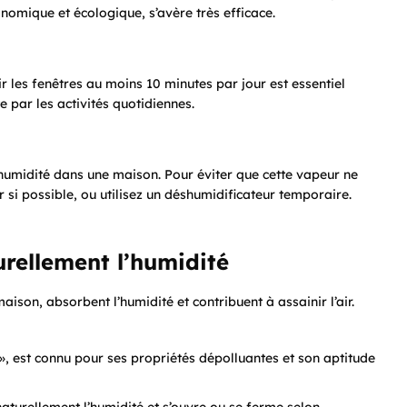
onomique et écologique, s’avère très efficace.
ir les fenêtres au moins 10 minutes par jour est essentiel
e par les activités quotidiennes.
’humidité dans une maison. Pour éviter que cette vapeur ne
ur si possible, ou utilisez un déshumidificateur temporaire.
urellement l’humidité
aison, absorbent l’humidité et contribuent à assainir l’air.
 », est connu pour ses propriétés dépolluantes et son aptitude
naturellement l’humidité et s’ouvre ou se ferme selon