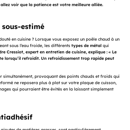
lez voir que la patience est votre meilleure alliée.
 sous-estimé
redouté en cuisine ? Lorsque vous exposez un poêle chaud à un
nt sous l’eau froide, les différents
types de métal
qui
re Cressiot, expert en entretien de cuisine, explique : « Le
te lorsqu’il refroidit. Un refroidissement trop rapide peut
r simultanément, provoquant des points chauds et froids qui
déformé ne reposera plus à plat sur votre plaque de cuisson,
mages qui pourraient être évités en la laissant simplement
ntiadhésif
s ajouter de matières grasses, sont particulièrement