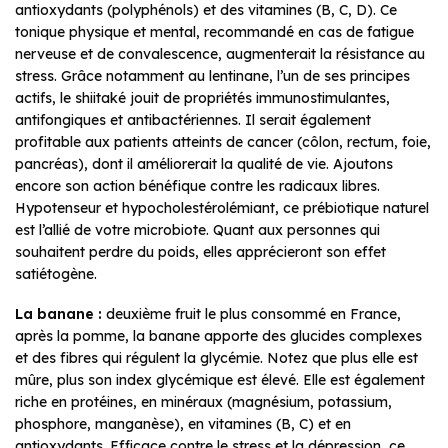
antioxydants (polyphénols) et des vitamines (B, C, D). Ce
tonique physique et mental, recommandé en cas de fatigue
nerveuse et de convalescence, augmenterait la résistance au
stress. Grâce notamment au lentinane, l’un de ses principes
actifs, le shiitaké jouit de propriétés immunostimulantes,
antifongiques et antibactériennes. Il serait également
profitable aux patients atteints de cancer (côlon, rectum, foie,
pancréas), dont il améliorerait la qualité de vie. Ajoutons
encore son action bénéfique contre les radicaux libres.
Hypotenseur et hypocholestérolémiant, ce prébiotique naturel
est l’allié de votre microbiote. Quant aux personnes qui
souhaitent perdre du poids, elles apprécieront son effet
satiétogène.
La banane :
deuxième fruit le plus consommé en France,
après la pomme, la banane apporte des glucides complexes
et des fibres qui régulent la glycémie. Notez que plus elle est
mûre, plus son index glycémique est élevé. Elle est également
riche en protéines, en minéraux (magnésium, potassium,
phosphore, manganèse), en vitamines (B, C) et en
antioxydants. Efficace contre le stress et la dépression, ce