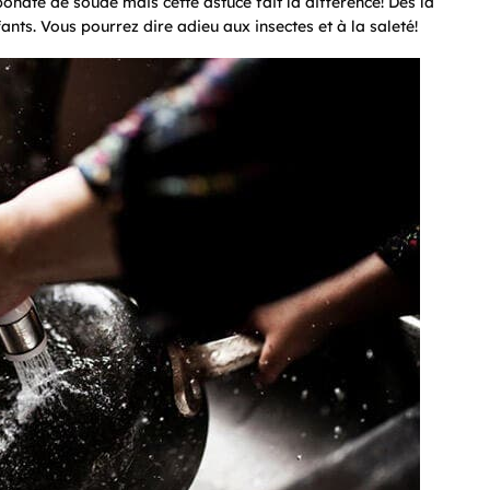
onate de soude mais cette astuce fait la différence! Dès la
ants. Vous pourrez dire adieu aux insectes et à la saleté!