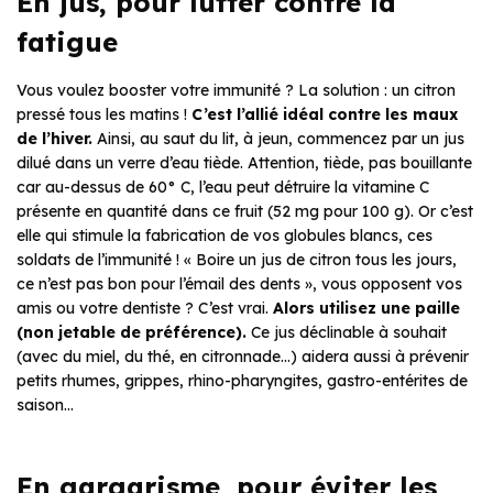
En jus, pour lutter contre la
fatigue
Vous voulez booster votre immunité ? La solution : un citron
pressé tous les matins !
C’est l’allié idéal contre les maux
de l’hiver.
Ainsi, au saut du lit, à jeun, commencez par un jus
dilué dans un verre d’eau tiède. Attention, tiède, pas bouillante
car au-dessus de 60° C, l’eau peut détruire la vitamine C
présente en quantité dans ce fruit (52 mg pour 100 g). Or c’est
elle qui stimule la fabrication de vos globules blancs, ces
soldats de l’immunité ! « Boire un jus de citron tous les jours,
ce n’est pas bon pour l’émail des dents », vous opposent vos
amis ou votre dentiste ? C’est vrai.
Alors utilisez une paille
(non jetable de préférence).
Ce jus déclinable à souhait
(avec du miel, du thé, en citronnade…) aidera aussi à prévenir
petits rhumes, grippes, rhino-pharyngites, gastro-entérites de
saison…
En gargarisme, pour éviter les