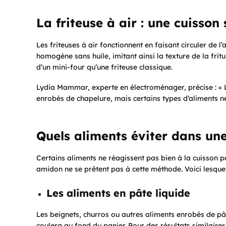
La friteuse à air : une cuisson
Les friteuses à air fonctionnent en faisant circuler de l
homogène sans huile, imitant ainsi la texture de la frit
d’un mini-four qu’une friteuse classique.
Lydia Mammar, experte en électroménager, précise : « La
enrobés de chapelure, mais certains types d’aliments ne
Quels aliments éviter dans une
Certains aliments ne réagissent pas bien à la cuisson pa
amidon ne se prêtent pas à cette méthode. Voici lesquel
Les aliments en pâte liquide
Les beignets, churros ou autres aliments enrobés de pâte
coulera au fond du panier. Pour des résultats similaire