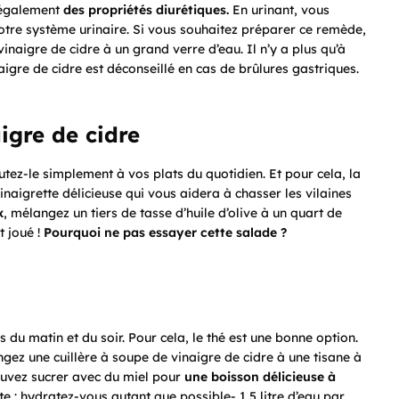
a également
des propriétés diurétiques.
En urinant, vous
votre système urinaire. Si vous souhaitez préparer ce remède,
inaigre de cidre à un grand verre d’eau. Il n’y a plus qu’à
naigre de cidre est déconseillé en cas de brûlures gastriques.
igre de cidre
utez-le simplement à vos plats du quotidien. Et pour cela, la
naigrette délicieuse qui vous aidera à chasser les vilaines
x
, mélangez un tiers de tasse d’huile d’olive à un quart de
t joué !
Pourquoi ne pas essayer cette salade ?
s du matin et du soir. Pour cela, le thé est une bonne option.
ngez une cuillère à soupe de vinaigre de cidre à une tisane à
pouvez sucrer avec du miel pour
une boisson délicieuse à
 : hydratez-vous autant que possible- 1,5 litre d’eau par