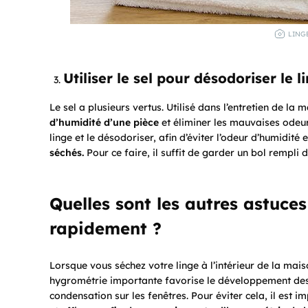
LINGE
Utiliser le sel pour désodoriser le l
Le sel a plusieurs vertus. Utilisé dans l’entretien de la 
d’humidité d’une pièce
et éliminer les mauvaises odeurs
linge et le désodoriser, afin d’éviter l’odeur d’humidit
séchés.
Pour ce faire, il suffit de garder un bol rempli d
Quelles sont les autres astuces
rapidement ?
Lorsque vous séchez votre linge à l’intérieur de la mai
hygrométrie importante favorise le développement des m
condensation sur les fenêtres. Pour éviter cela, il est