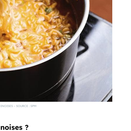
HINOISES – SOURCE : SPM
noises ?