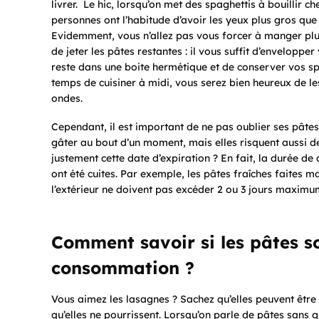
livrer. Le hic, lorsqu’on met des spaghettis à bouillir c
personnes ont l’habitude d’avoir les yeux plus gros que
Evidemment, vous n’allez pas vous forcer à manger plus
de jeter les pâtes restantes : il vous suffit d’envelopp
reste dans une boite hermétique et de conserver vos spa
temps de cuisiner à midi, vous serez bien heureux de le
ondes.
Cependant, il est important de ne pas oublier ses pâtes 
gâter au bout d’un moment, mais elles risquent aussi d
justement cette date d’expiration ? En fait, la durée 
ont été cuites. Par exemple, les pâtes fraîches faites 
l’extérieur ne doivent pas excéder 2 ou 3 jours maximu
Comment savoir si les pâtes so
consommation ?
Vous aimez les lasagnes ? Sachez qu’elles peuvent être
qu’elles ne pourrissent. Lorsqu’on parle de pâtes sans gl