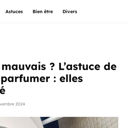
Astuces
Bien être
Divers
t mauvais ? L’astuce de
 parfumer : elles
té
ovembre 2024