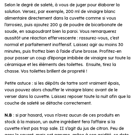
Selon le degré de saleté, à vous de juger pour élaborer la
solution. Versez, par exemple, 200 ml de vinaigre blanc
alimentaire directement dans la cuvette comme si vous
l’arrosiez, puis ajoutez 200 g de poudre de bicarbonate de
soude, en saupoudrant bien la paroi. Vous remarquerez
aussitôt une réaction effervescente : rassurez-vous, c’est
normal et parfaitement inoffensif. Laissez agir au moins 30
minutes, puis frottez bien à l’aide d’une brosse. Profitez-en
pour passer un coup d’éponge imbibée de vinaigre sur toute la
céramique et les éléments des toilettes. Ensuite, tirez la
chasse. Vos toilettes brillent de propreté !
Petite astuce : si les dépôts de tartre sont vraiment épais,
vous pouvez alors chauffer le vinaigre blanc avant de le
verser dans la cuvette. Laissez reposer toute la nuit afin que la
couche de saleté se détache correctement.
N.B
: si par hasard, vous n’avez aucun de ces produits en
stock à la maison, un autre ingrédient fera l’affaire si la
cuvette n’est pas trop sale. II s’agit du jus de citron. Peu de
gens le savent, mais cet agrume, grâce à son acidité, se dote