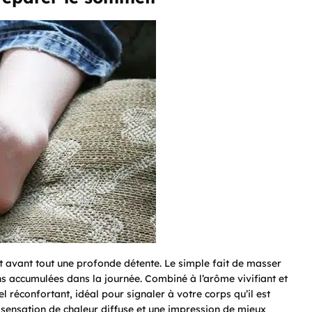
t avant tout une profonde détente. Le simple fait de masser
ns accumulées dans la journée. Combiné à l’arôme vivifiant et
 réconfortant, idéal pour signaler à votre corps qu’il est
ensation de chaleur diffuse et une impression de mieux