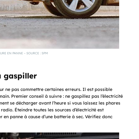
URE EN PANNE – SOURCE : SPM
a gaspiller
our ne pas commettre certaines erreurs. Il est possible
ain. Premier conseil à suivre : ne gaspillez pas l’électricité
ement se décharger avant l’heure si vous laissez les phares
adio. Éteindre toutes les sources d’électricité est
r en panne à cause d’une batterie à sec. Vérifiez donc