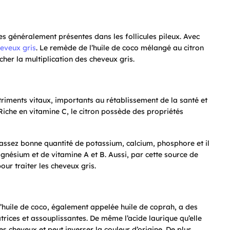
s généralement présentes dans les follicules pileux. Avec
eveux gris
. Le remède de l’huile de coco mélangé au citron
her la multiplication des cheveux gris.
utriments vitaux, importants au rétablissement de la santé et
 Riche en vitamine C, le citron possède des propriétés
assez bonne quantité de potassium, calcium, phosphore et il
agnésium et de vitamine A et B. Aussi, par cette source de
our traiter les cheveux gris.
 l’huile de coco, également appelée huile de coprah, a des
trices et assouplissantes. De même l’acide laurique qu’elle
es cheveux et peut inverser la couleur d’origine. De plus,