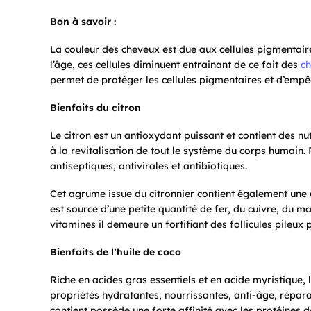
Bon à savoir :
La couleur des cheveux est due aux cellules pigmentaire
l’âge, ces cellules diminuent entrainant de ce fait des
ch
permet de protéger les cellules pigmentaires et d’empêc
Bienfaits du citron
Le citron est un antioxydant puissant et contient des n
à la revitalisation de tout le système du corps humain.
antiseptiques, antivirales et antibiotiques.
Cet agrume issue du citronnier contient également une 
est source d’une petite quantité de fer, du cuivre, du m
vitamines il demeure un fortifiant des follicules pileux p
Bienfaits de l’huile de coco
Riche en acides gras essentiels et en acide myristique,
propriétés hydratantes, nourrissantes, anti-âge, répara
contient possède une forte affinité avec les protéines d