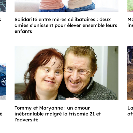
s
Solidarité entre mères célibataires : deux
Ma
amies s’unissent pour élever ensemble leurs
in
enfants
Tommy et Maryanne : un amour
La
té
inébranlable malgré la trisomie 21 et
of
l’adversité