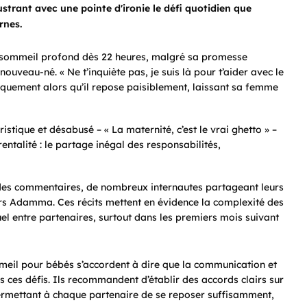
trant avec une pointe d'ironie le défi quotidien que
rnes.
 sommeil profond dès 22 heures, malgré sa promesse
ouveau-né. « Ne t’inquiète pas, je suis là pour t’aider avec le
niquement alors qu’il repose paisiblement, laissant sa femme
stique et désabusé – « La maternité, c’est le vrai ghetto » –
ntalité : le partage inégal des responsabilités,
n des commentaires, de nombreux internautes partageant leurs
rs Adamma. Ces récits mettent en évidence la complexité des
el entre partenaires, surtout dans les premiers mois suivant
mmeil pour bébés s’accordent à dire que la communication et
rs ces défis. Ils recommandent d’établir des accords clairs sur
 permettant à chaque partenaire de se reposer suffisamment,