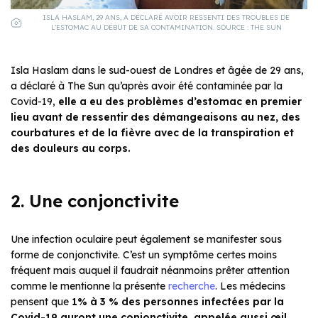
ISLA HASLAM, 29 ANS, A DÉCLARÉ AVOIR RESSENTI DES TROUBLES DE
L’ESTOMAC AU DÉBUT DE SA CONTAMINATION. SOURCE : THE SUN
Isla Haslam dans le sud-ouest de Londres et âgée de 29 ans,
a déclaré à The Sun qu’après avoir été contaminée par la
Covid-19,
elle a eu des problèmes d’estomac en premier
lieu avant de ressentir des démangeaisons au nez, des
courbatures et de la fièvre avec de la transpiration et
des douleurs au corps.
2. Une conjonctivite
Une infection oculaire peut également se manifester sous
forme de conjonctivite. C’est un symptôme certes moins
fréquent mais auquel il faudrait néanmoins prêter attention
comme le mentionne la présente
recherche
. Les médecins
pensent que
1% à 3 % des personnes infectées par la
Covid-19 auront une conjonctivite, appelée aussi œil