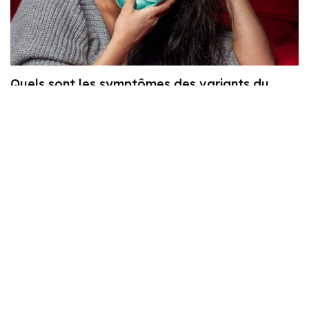
Quels sont les symptômes des variants du
Covid ? Les 10 signes à surveiller
Explorer Blog Santé+
Politique
Qui sommes-nous ?
Politique de confidentialité
Contact
Politique de Cookies – RGPD