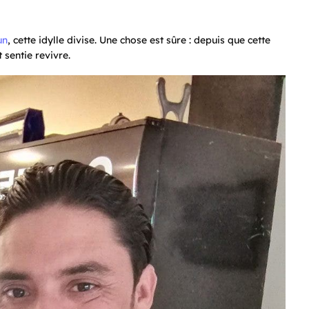
un
, cette idylle divise. Une chose est sûre : depuis que cette
 sentie revivre.