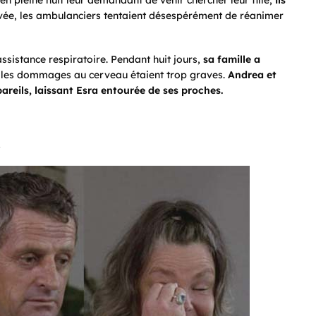
en pleine nuit leur demandant de venir chercher leur fille,
ils
ivée, les ambulanciers tentaient désespérément de réanimer
 assistance respiratoire. Pendant huit jours,
sa famille a
 les dommages au cerveau étaient trop graves.
Andrea et
areils, laissant Esra entourée de ses proches.
.