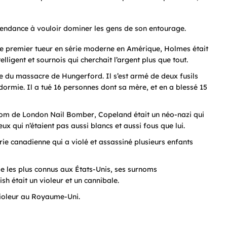
a tendance à vouloir dominer les gens de son entourage.
le premier tueur en série moderne en Amérique, Holmes était
ligent et sournois qui cherchait l’argent plus que tout.
ne du massacre de Hungerford. Il s’est armé de deux fusils
ndormie. Il a tué 16 personnes dont sa mère, et en a blessé 15
 nom de
London Nail Bomber
, Copeland était un néo-nazi qui
ux qui n’étaient pas aussi blancs et aussi fous que lui.
ie canadienne qui a violé et assassiné plusieurs enfants
érie les plus connus aux États-Unis, ses surnoms
sh était un violeur et un cannibale.
 violeur au Royaume-Uni.