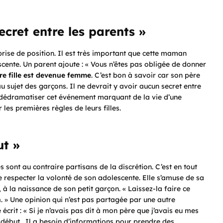
ecret entre les parents »
rise de position. Il est très important que cette maman
cente. Un parent ajoute : « Vous n’êtes pas obligée de donner
re fille est devenue femme
. C’est bon à savoir car son père
u sujet des garçons. Il ne devrait y avoir aucun secret entre
our dédramatiser cet événement marquant de la vie d’une
es premières règles de leurs filles.
ut »
s sont au contraire partisans de la discrétion. C’est en tout
 respecter la volonté de son adolescente. Elle s’amuse de sa
, à la naissance de son petit garçon. « Laissez-la faire ce
n
. » Une opinion qui n’est pas partagée par une autre
écrit : « Si je n’avais pas dit à mon père que j’avais eu mes
au début. Il a besoin d’informations pour prendre des