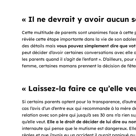
« Il ne devrait y avoir aucun s
Cette multitude de parents sont unanimes face à cette p
révèle cette étape importante dans la vie de son adoles
des détails mais
vous pouvez simplement dire que vot
peut décider d’avoir certaines conversations avec elle a
les parents quand il s’agit de l’enfant ». D’ailleurs, p
femme, certaines mamans prennent la décision de fêter l
« Laissez-la faire ce qu’elle ve
Si certains parents optent pour la transparence, d’autre
cas l’avis d’un d’entre eux qui recommande à la mère de
relation avec son père qui jusqu’à ses 30 ans n’a rien su
qu’elle veut.
Elle a le droit de décider de lui dire ou no
internaute qui pense que le mutisme est dangereux. Elle 
règles et que j’avais eu un accident il aurait paniqué 