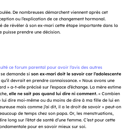
mboulée. De nombreuses démarchent viennent après cet
eption ou l’explication de ce changement hormonal.
té de révéler à son ex-mari cette étape importante dans la
le puisse prendre une décision.
lté ce forum parental pour avoir l’avis des autres
le se demande si
son ex-mari doit le savoir car l’adolescente
qu’il devrait en prendre connaissance. « Nous avons une
ard » a-t-elle précisé sur l’espace d’échange. La mère estime
nche,
elle ne sait pas quand lui dire ni comment.
« Combien
lui dire moi-même ou du moins de dire à ma fille de lui en
eureuse mais comme j’ai dit, il a le droit de savoir » peut-on
e beaucoup de temps chez son papa. Or, les menstruations,
re long sur l’état de santé d’une femme. C’est pour cette
 fondamentale pour en savoir mieux sur soi.