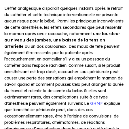
L’effet analgésique disparaît quelques instants après le retrait
du cathéter et cette technique interventionnelle ne présente
aucun risque pour le bébé. Parmi les principaux inconvénients
de cette anesthésie, les effets secondaires que peut ressentir
la maman après avoir accouché, notamment
une lourdeur
au niveau des jambes, une baisse de la tension
artérielle
ou un dos douloureux. Des maux de tête peuvent
également être ressentis par la patiente après
l’accouchement, en particulier s’il y a eu un passage du
cathéter dans l’espace rachidien. Comme susdit, si le produit
anesthésiant est trop dosé, accoucher sous péridurale peut
causer une perte des sensations qui empêchent la maman de
savoir quand et comment pousser. Cela peut allonger la durée
du travail et ralentir la descente du bébé. Si elles sont
extrêmement rares, des complications suite à ce type
d’anesthésie peuvent également survenir. Le
GHMF
explique
que l’anesthésie péridurale peut, dans des cas
exceptionnellement rares, être à l’origine de convulsions, de
problèmes respiratoires, d’hématomes, de réactions
allergiques ou d’une infection dans la zone où a été placé le