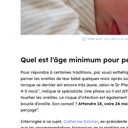
BÉBÉ AVEC LES OREILLES P
Quel est l’âge minimum pour per
Pour répondre à certaines traditions, par souci esthéti
percer les oreilles de leur bébé quelques mois après sa 
lorsque ce dernier est encore très jeune, selon le Dr Pf
4-5 mois”, indique le spécialiste. Une phase où il est dif
toucher les oreilles. Le risque d’infection est également
boucle d’oreille. Son conseil ?
Attendre 18, voire 24 moi
perçage”.
Interrogée à ce sujet,
Catherine Salinier
, ex-présidente
que les recommandations françaises en la matière ne déf