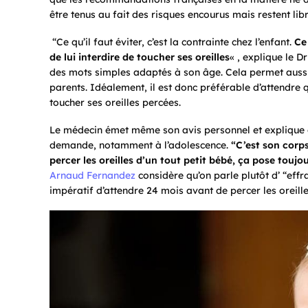
être tenus au fait des risques encourus mais restent lib
“Ce qu’il faut éviter, c’est la contrainte chez l’enfant.
Ce
de lui interdire de toucher ses oreilles
« , explique le D
des mots simples adaptés à son âge. Cela permet aussi d
parents. Idéalement, il est donc préférable d’attendre 
toucher ses oreilles percées.
Le médecin émet même son avis personnel et explique q
demande, notamment à l’adolescence.
“C’est son corps
percer les oreilles d’un tout petit bébé, ça pose touj
Arnaud Fernandez
considère qu’on parle plutôt d’ “effra
impératif d’attendre 24 mois avant de percer les oreill