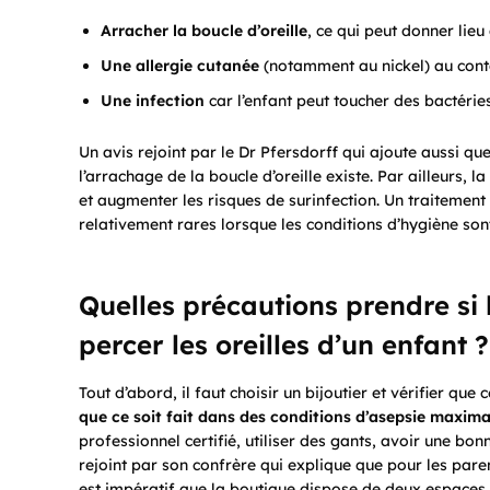
Arracher la boucle d’oreille
, ce qui peut donner lie
Une allergie cutanée
(notamment au nickel) au cont
Une infection
car l’enfant peut toucher des bactéries
Un avis rejoint par le Dr Pfersdorff qui ajoute aussi que 
l’arrachage de la boucle d’oreille existe. Par ailleurs,
et augmenter les risques de surinfection. Un traitement 
relativement rares lorsque les conditions d’hygiène son
Quelles précautions prendre si
percer les oreilles d’un enfant ?
Tout d’abord, il faut choisir un bijoutier et vérifier que 
que ce soit fait dans des conditions d’asepsie maxima
professionnel certifié, utiliser des gants, avoir une bon
rejoint par son confrère qui explique que pour les parent
est impératif que la boutique dispose de deux espaces sé