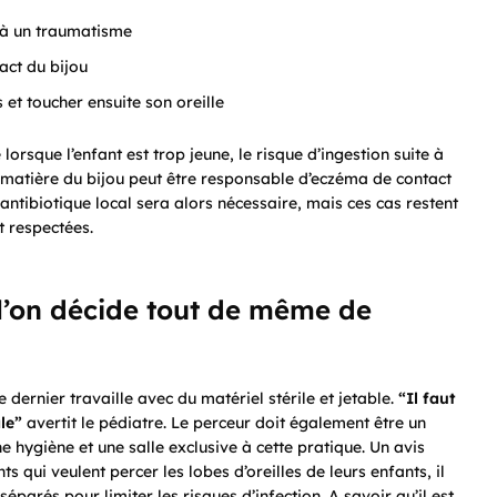
u à un traumatisme
act du bijou
 et toucher ensuite son oreille
lorsque l’enfant est trop jeune, le risque d’ingestion suite à
 la matière du bijou peut être responsable d’eczéma de contact
antibiotique local sera alors nécessaire, mais ces cas restent
t respectées.
 l’on décide tout de même de
ce dernier travaille avec du matériel stérile et jetable.
“Il faut
le”
avertit le pédiatre. Le perceur doit également être un
ne hygiène et une salle exclusive à cette pratique. Un avis
s qui veulent percer les lobes d’oreilles de leurs enfants, il
parés pour limiter les risques d’infection. A savoir qu’il est