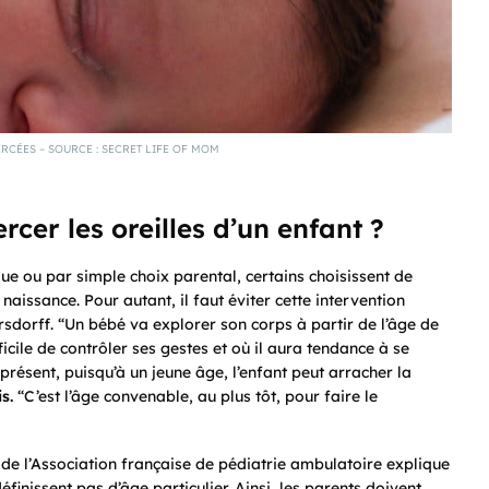
ERCÉES – SOURCE : SECRET LIFE OF MOM
cer les oreilles d’un enfant ?
que ou par simple choix parental, certains choisissent de
naissance. Pour autant, il faut éviter cette intervention
ersdorff. “Un bébé va explorer son corps à partir de l’âge de
ficile de contrôler ses gestes et où il aura tendance à se
 présent, puisqu’à un jeune âge, l’enfant peut arracher la
s.
“C’est l’âge convenable, au plus tôt, pour faire le
 de l’Association française de pédiatrie ambulatoire explique
inissent pas d’âge particulier. Ainsi, les parents doivent