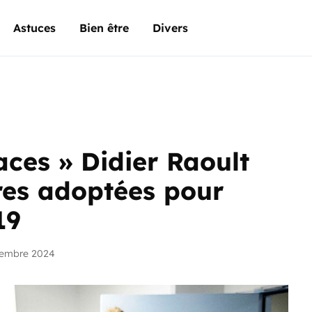
Astuces
Bien être
Divers
aces » Didier Raoult
es adoptées pour
19
vembre 2024