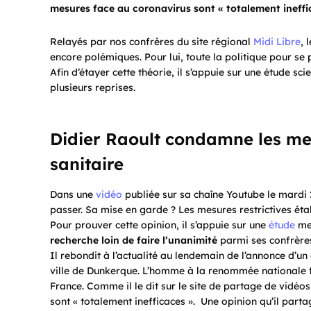
mesures face au coronavirus sont « totalement ineffi
Relayés par nos confrères du site régional
Midi Libre
, 
encore polémiques. Pour lui, toute la politique pour se
Afin d’étayer cette théorie, il s’appuie sur une étude sc
plusieurs reprises.
Didier Raoult condamne les mes
sanitaire
Dans une
vidéo
publiée sur sa chaîne Youtube le mardi 2
passer. Sa mise en garde ? Les mesures restrictives éta
Pour prouver cette opinion, il s’appuie sur une
étude
men
recherche loin de faire l’unanimité
parmi ses confrères
Il rebondit à l’actualité au lendemain de l’annonce d’
ville de Dunkerque. L’homme à la renommée nationale f
France. Comme il le dit sur le site de partage de vidé
sont « totalement inefficaces ». Une opinion qu’il partag