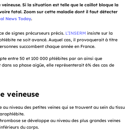
ineuse. Si la situation est telle que le caillot bloque la
voire fatal. Zoom sur cette maladie dont il faut détecter
al News Today
.
ce de signes précurseurs précis.
L’INSERM
insiste sur la
phlébite ne soit avancé. Auquel cas, il provoquerait à titre
personnes succombent chaque année en France.
pte entre 50 et 100 000 phlébites par an ainsi que
 dans sa phase aigüe, elle représenterait 6% des cas de
se veineuse
e au niveau des petites veines qui se trouvent au sein du tissu
paraphlébite.
 thrombose se développe au niveau des plus grandes veines
nférieurs du corps.