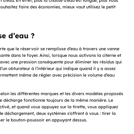
 d’eau. En effet, plus la chasse d’eau est longue, plus vous
haitez faire des économies, mieux vaut utilisez le petit
e d’eau ?
rte que le réservoir se remplisse d’eau à travers une vanne
ante dans le foyer. Ainsi, lorsque nous activons la citerne et
t avec une pression conséquente pour éliminer les résidus qui
’un obturateur à l’intérieur qui indique quand il y a assez
ermettent même de régler avec précision le volume d’eau
 selon les différentes marques et les divers modèles proposés
de décharge fonctionne toujours de la même manière. Le
ctivé, et quand vous appuyez sur la tirette, vous appliquez
e déchargement, deux systèmes s’offrent à vous : tirer la
liser le bouton-poussoir en appuyant dessus.