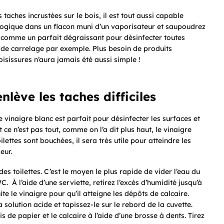
 taches incrustées sur le bois, il est tout aussi capable
cologique dans un flacon muni d’un vaporisateur et saupoudrez
ra comme un parfait dégraissant pour désinfecter toutes
s de carrelage par exemple. Plus besoin de produits
isissures n’aura jamais été aussi simple !
lève les taches difficiles
 vinaigre blanc est parfait pour désinfecter les surfaces et
 ce n’est pas tout, comme on l’a dit plus haut, le vinaigre
ilettes sont bouchées, il sera très utile pour atteindre les
eur.
 des toilettes. C’est le moyen le plus rapide de vider l’eau du
À l’aide d’une serviette, retirez l’excès d’humidité jusqu’à
te le vinaigre pour qu’il atteigne les dépôts de calcaire.
a solution acide et tapissez-le sur le rebord de la cuvette.
is de papier et le calcaire à l’aide d’une brosse à dents. Tirez