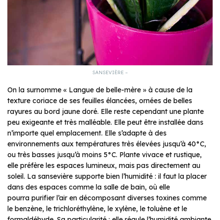
SANSEVIÈRE –
On la surnomme « Langue de belle-mère » à cause de la
texture coriace de ses feuilles élancées, ornées de belles
rayures au bord jaune doré. Elle reste cependant une plante
peu exigeante et très malléable. Elle peut être installée dans
n’importe quel emplacement. Elle s’adapte à des
environnements aux températures très élevées jusqu’à 40°C,
ou très basses jusqu’à moins 5°C. Plante vivace et rustique,
elle préfère les espaces lumineux, mais pas directement au
soleil. La sansevière supporte bien l’humidité : il faut la placer
dans des espaces comme la salle de bain, où elle
pourra purifier l’air en décomposant diverses toxines comme
le benzène, le trichloréthylène, le xylène, le toluène et le
formaldéhyde. Sa particularité : elle régule l’humidité ambiante