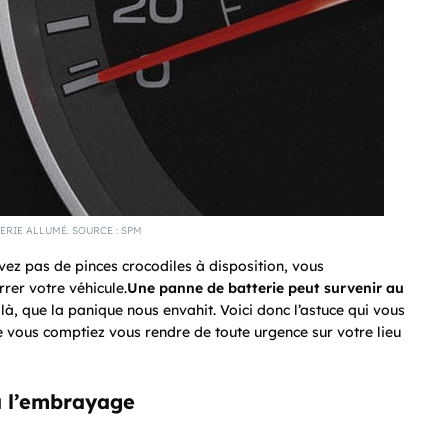
ERIE ALLUMÉ. SOURCE : SPM
’avez pas de pinces crocodiles à disposition, vous
rrer votre véhicule.
Une panne de batterie
peut
survenir au
e là, que la panique nous envahit. Voici donc l’astuce qui vous
ue vous comptiez vous rendre de toute urgence sur votre lieu
à l’embrayage