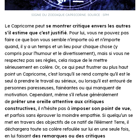
SIGNE DU ZODIAQUE CAPRICORNE. SOURCE : SPM
Le Capricorne peut
se montrer critique envers les autres
s’il estime que c’est justifié
. Pour lui, vous ne pouvez pas
faire ce que bon vous semble n’importe où et n’importe
quand, il y a un temps et un lieu pour chaque chose (y
compris pour l’humour et le divertissement), mais si vous ne
respectez pas ses règles, cela risque de le mettre
sérieusement en colère. Or, ce qui peut frustrer au plus haut
point un Capricorne, c’est lorsqu’il se rend compte qu’il est le
seul à prendre le travail au sérieux, ou lorsqu’il est entouré de
personnes paresseuses, fainéantes ou qui manquent de
motivation. Cependant, même s’il refuse généralement
de
prêter une oreille attentive aux critiques
constructives
, il n’hésite pas à
imposer son point de vue
,
et parfois sans éprouver la moindre empathie. Si quelqu’un se
met en travers des objectifs de ce natif de l’élément Terre, il
déchargera toute sa colère refoulée sur lui en une seule fois,
en lui faisant
des remarques ou des critiques