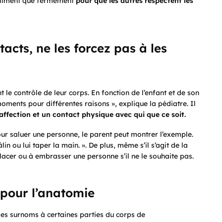
poliment que fermement
pour
que les autres respectent
les
acts, ne les forcez pas à les
nt le contrôle de leur corps. En fonction de l’enfant et de son
moments pour différentes raisons », explique la pédiatre. Il
’affection
et un
contact physique avec qui que ce soit.
pour saluer une personne, le parent peut montrer l’exemple.
lin ou lui taper la main. ». De plus, même s’il s’agit de la
nlacer ou à embrasser une personne s’il ne le souhaite pas.
 pour l’anatomie
des surnoms à certaines parties du corps de