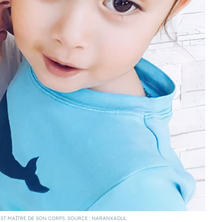
 EST MAÎTRE DE SON CORPS. SOURCE : NARANXADUL