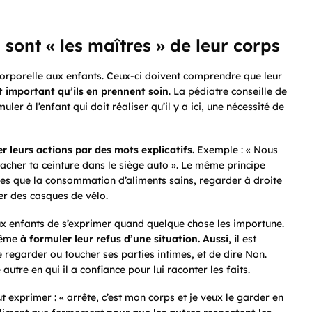
 sont « les maîtres » de leur corps
corporelle aux enfants. Ceux-ci doivent comprendre que leur
st important qu’ils en prennent soin
. La pédiatre conseille de
muler à l’enfant qui doit réaliser qu’il y a ici, une nécessité de
 leurs actions par des mots explicatifs.
Exemple : « Nous
acher ta ceinture dans le siège auto ». Le même principe
lles que la consommation d’aliments sains, regarder à droite
r des casques de vélo.
aux enfants de s’exprimer quand quelque chose les importune.
 même
à formuler leur refus d’une situation. Aussi, i
l est
 regarder ou toucher ses parties intimes, et de dire Non.
autre en qui il a confiance pour lui raconter les faits.
t exprimer : « arrête, c’est mon corps et je veux le garder en