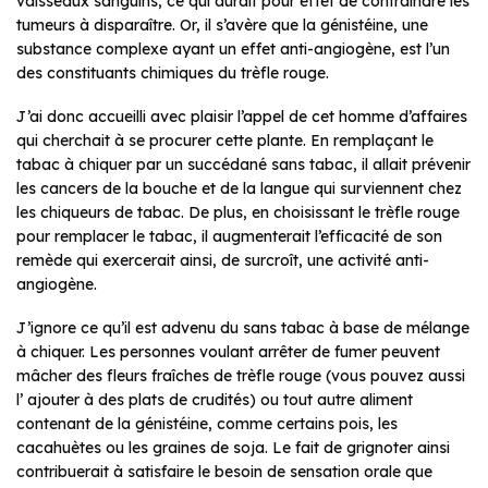
vaisseaux sanguins, ce qui aurait pour effet de contraindre les
tumeurs à disparaître. Or, il s’avère que la génistéine, une
substance complexe ayant un effet anti-angiogène, est l’un
des constituants chimiques du trèfle rouge.
J’ai donc accueilli avec plaisir l’appel de cet homme d’affaires
qui cherchait à se procurer cette plante. En remplaçant le
tabac à chiquer par un succédané sans tabac, il allait prévenir
les cancers de la bouche et de la langue qui surviennent chez
les chiqueurs de tabac. De plus, en choisissant le trèfle rouge
pour remplacer le tabac, il augmenterait l’efficacité de son
remède qui exercerait ainsi, de surcroît, une activité anti-
angiogène.
J’ignore ce qu’il est advenu du sans tabac à base de mélange
à chiquer. Les personnes voulant arrêter de fumer peuvent
mâcher des fleurs fraîches de trèfle rouge (vous pouvez aussi
l’ ajouter à des plats de crudités) ou tout autre aliment
contenant de la génistéine, comme certains pois, les
cacahuètes ou les graines de soja. Le fait de grignoter ainsi
contribuerait à satisfaire le besoin de sensation orale que