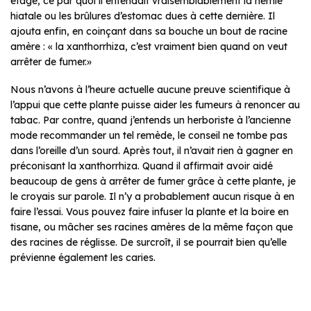
étage, ce par quoi il entendait vraisemblablement la hernie
hiatale ou les brûlures d’estomac dues à cette dernière. Il
ajouta enfin, en coinçant dans sa bouche un bout de racine
amère : « la xanthorrhiza, c’est vraiment bien quand on veut
arrêter de fumer.»
Nous n’avons à l’heure actuelle aucune preuve scientifique à
l’appui que cette plante puisse aider les fumeurs à renoncer au
tabac. Par contre, quand j’entends un herboriste à l’ancienne
mode recommander un tel remède, le conseil ne tombe pas
dans l’oreille d’un sourd. Après tout, il n’avait rien à gagner en
préconisant la xanthorrhiza. Quand il affirmait avoir aidé
beaucoup de gens à arrêter de fumer grâce à cette plante, je
le croyais sur parole. Il n’y a probablement aucun risque à en
faire l’essai. Vous pouvez faire infuser la plante et la boire en
tisane, ou mâcher ses racines amères de la même façon que
des racines de réglisse. De surcroît, il se pourrait bien qu’elle
prévienne également les caries.