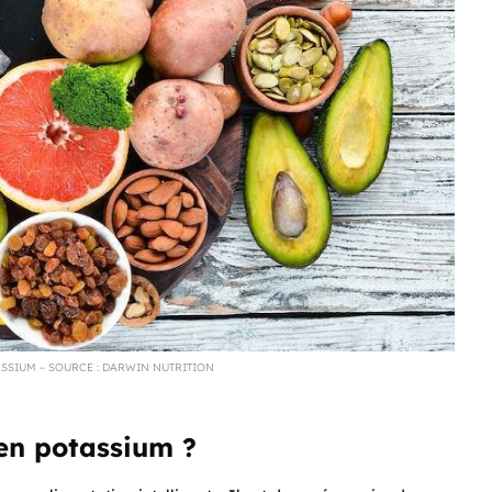
SSIUM – SOURCE : DARWIN NUTRITION
 en potassium ?