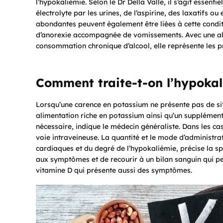
l’hypokaliémie. Selon le Dr Della Valle, il s’agit essen
électrolyte par les urines, de l’aspirine, des laxatifs o
abondantes peuvent également être liées à cette condit
d’anorexie accompagnée de vomissements. Avec une ali
consommation chronique d’alcool, elle représente les p
Comment traite-t-on l’hypokal
Lorsqu’une carence en potassium ne présente pas de s
alimentation riche en potassium ainsi qu’un supplément
nécessaire, indique le médecin généraliste. Dans les ca
voie intraveineuse. La quantité et le mode d’administr
cardiaques et du degré de l’hypokaliémie, précise la spéci
aux symptômes et de recourir à un bilan sanguin qui p
vitamine D qui présente aussi des symptômes.