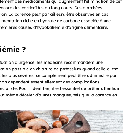
tiellement des médicaments qui augmentent l’élimination de cet
u encore des corticoïdes au long cours. Des diarrhées
ion. La carence peut par ailleurs être observée en cas
mentation riche en hydrate de carbone associée à une
remières causes d’hypokaliémie d’origine alimentaire.
iémie ?
ituation d’urgence, les médecins recommandent une
ation possible en chlorure de potassium quand celle-ci est
s les plus sévères, ce complément peut être administré par
ation dépendent essentiellement des complications
aliste. Pour l’identifier, il est essentiel de prêter attention
eut même déceler d’autres manques, tels que la carence en