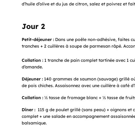
d’huile d’olive et du jus de citron, salez et poivrez et 
Jour 2
Petit-déjeuner :
Dans une poêle non-adhésive, faites cui
tranches + 2 cuillères à soupe de parmesan râpé. Acc
Collation :
1 tranche de pain complet tartinée avec 1 cu
d’amande.
Déjeuner :
140 grammes de saumon (sauvage) grillé où 
de pois chiches. Assaisonnez avec une cuillère à café d’hu
Collation :
½ tasse de fromage blanc + ½ tasse de fruits
Dîner :
115 g de poulet grillé (sans peau) + oignons et 
complet + une salade en accompagnement assaisonnée d’u
balsamique.