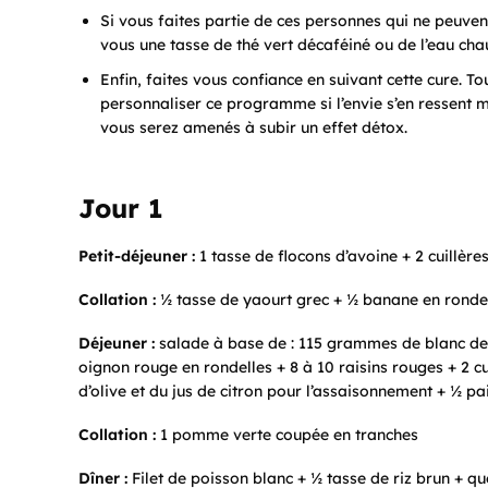
Si vous faites partie de ces personnes qui ne peuve
vous une tasse de thé vert décaféiné ou de l’eau cha
Enfin, faites vous confiance en suivant cette cure. T
personnaliser ce programme si l’envie s’en ressent 
vous serez amenés à subir un effet détox.
Jour 1
Petit-déjeuner :
1 tasse de flocons d’avoine + 2 cuillère
Collation :
½ tasse de yaourt grec + ½ banane en rondell
Déjeuner :
salade à base de : 115 grammes de blanc de p
oignon rouge en rondelles + 8 à 10 raisins rouges + 2 cu
d’olive et du jus de citron pour l’assaisonnement + ½ 
Collation :
1 pomme verte coupée en tranches
Dîner :
Filet de poisson blanc + ½ tasse de riz brun + qu