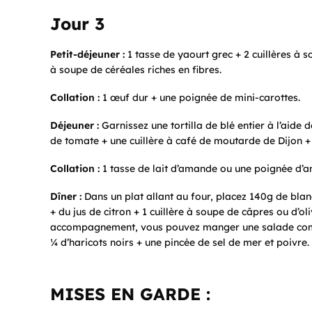
Jour 3
Petit-déjeuner :
1 tasse de yaourt grec + 2 cuillères à so
à soupe de céréales riches en fibres.
Collation :
1 œuf dur + une poignée de mini-carottes.
Déjeuner :
Garnissez une tortilla de blé entier à l’aide 
de tomate + une cuillère à café de moutarde de Dijon + 
Collation :
1 tasse de lait d’amande ou une poignée d’a
Dîner :
Dans un plat allant au four, placez 140g de blanc
+ du jus de citron + 1 cuillère à soupe de câpres ou d’o
accompagnement, vous pouvez manger une salade compo
¼ d’haricots noirs + une pincée de sel de mer et poivre.
MISES EN GARDE :