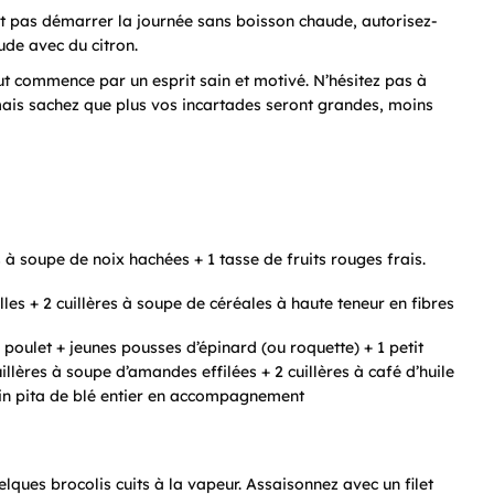
nt pas démarrer la journée sans boisson chaude, autorisez-
ude avec du citron.
out commence par un esprit sain et motivé. N’hésitez pas à
mais sachez que plus vos incartades seront grandes, moins
s à soupe de noix hachées + 1 tasse de fruits rouges frais.
es + 2 cuillères à soupe de céréales à haute teneur en fibres
oulet + jeunes pousses d’épinard (ou roquette) + 1 petit
illères à soupe d’amandes effilées + 2 cuillères à café d’huile
pain pita de blé entier en accompagnement
elques brocolis cuits à la vapeur. Assaisonnez avec un filet