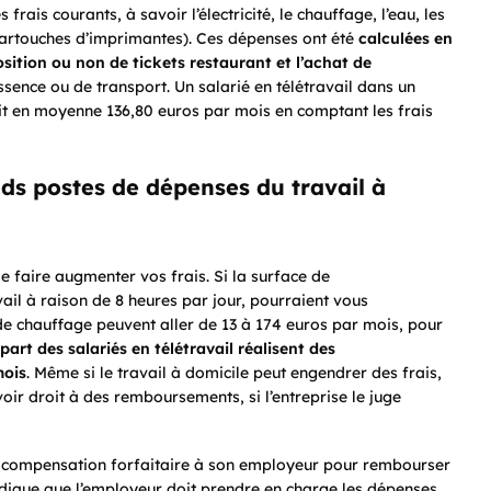
ais courants, à savoir l’électricité, le chauffage, l’eau, les
 cartouches d’imprimantes). Ces dépenses ont été
calculées en
sition ou non de tickets restaurant et l’achat de
essence ou de transport. Un salarié en télétravail dans un
it en moyenne 136,80 euros par mois en comptant les frais
nds postes de dépenses du travail à
de faire augmenter vos frais. Si la surface de
vail à raison de 8 heures par jour, pourraient vous
, de chauffage peuvent aller de 13 à 174 euros par mois, pour
upart des salariés en télétravail réalisent des
mois
. Même si le travail à domicile peut engendrer des frais,
ir droit à des remboursements, si l’entreprise le juge
e compensation forfaitaire à son employeur pour rembourser
indique que l’employeur doit prendre en charge les dépenses